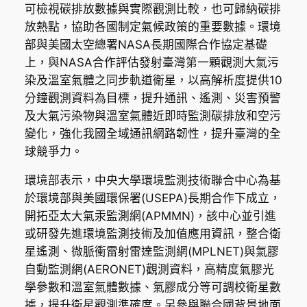
可檢視碳排放數據與實際觀測比較，也可歸納碳排
放熱點，協助各國制定氣候政策的重要數據。環境
部與美國太空總署NASA長期國際合作協定基礎
上，與NASA合作評估發射臺灣第一顆觀測大氣污
染及溫室氣體之同步軌道衛星，以高解析度提供10
分鐘觀測資料為目標，提升通訊、遙測、災害預警
及大氣污染物與溫室氣體近即時監測碳排放和空污
變化，強化我國全域通訊網路韌性，提升臺灣的全
球競爭力。
環境部表示，中央大學環境監測技術聯合中心為基
於環境部與美國環保署(USEPA)長期合作下成立，
開拓亞太大氣汞監測網(APMMN)，該中心並引進
或研發先進環境監測技術及加值應用資訊，整合衛
星遙測、微脈衝雷射雷達監測網(MPLNET)與氣膠
自動監測網(AERONET)觀測資料，高精度氣膠光
學參數和溫室氣體數據、氣膠成分等可調校衛星數
據，提升衛星觀測準確度。另參與聯合國背景地面