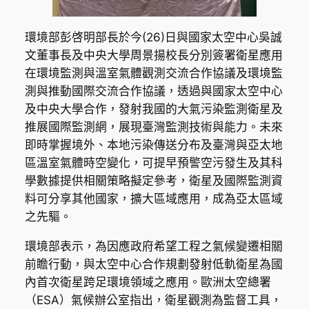
環境部彭啓明部長於今(26)日與國家太空中心吳誠
文董事長及中央大學周景揚校長分別簽署衛星應用
在環境監測與溫室氣體觀測交流合作協議及環境監
測與推動國際交流合作協議，透過與國家太空中心
及中央大學合作，發射我國的大氣污染監測衛星及
推展國際監測網，展現臺灣監測技術與能力。未來
即時掌握境外、本地污染傳送分布及臺灣與亞太地
區溫室氣體時空變化，可提早預警空污發生及其科
學數據提供相關策略擬定參考，衛星及國際監測資
料可分享其他國家，擴大區域應用，成為亞太區域
之先驅。
環境部表示，為因應政府希望工程之氣候變遷相關
前瞻行動，與太空中心合作規劃發射低軌衛星為國
內首次衛星跨足環境領域之應用。歐洲太空總署
（ESA）氣候辦公室指出，衛星觀測為監督工具，