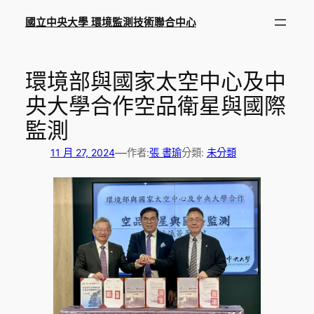
跳
國立中央大學 環境監測技術聯合中心
至
主
要
環境部與國家太空中心及中
內
央大學合作空品衛星與國際
容
監測
—
11 月 27, 2024
作者:
張 書瑜
分類:
未分類