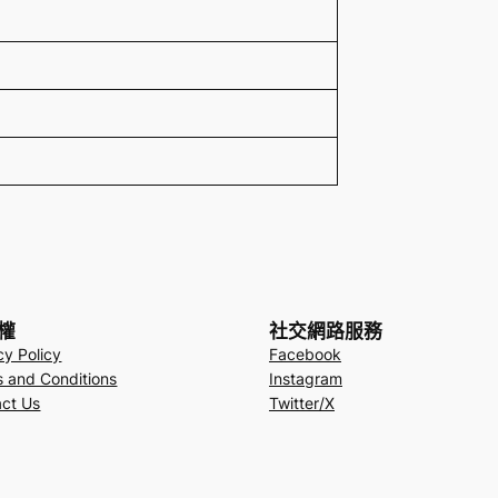
權
社交網路服務
cy Policy
Facebook
 and Conditions
Instagram
ct Us
Twitter/X