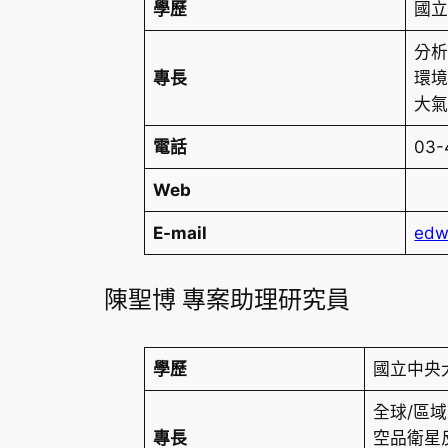
學歷
國
分
專長
環
大
電話
03-
Web
E-mail
edw
陳聖博 專案助理研究員
學歷
國立中央
全球/區
專長
空品衛星