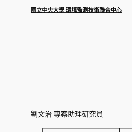
跳
國立中央大學 環境監測技術聯合中心
至
主
要
內
容
劉文治 專案助理研究員